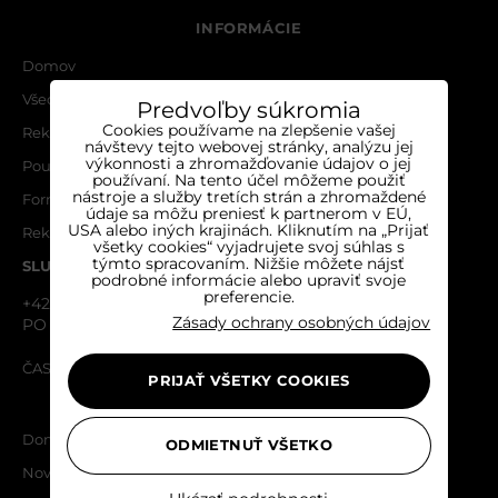
INFORMÁCIE
Domov
Všeobecné obchodné podmienky
Predvoľby súkromia
Cookies používame na zlepšenie vašej
Reklamačný poriadok
návštevy tejto webovej stránky, analýzu jej
výkonnosti a zhromažďovanie údajov o jej
Poučenie o ochrane osobných údajov a používaní cookies
používaní. Na tento účel môžeme použiť
nástroje a služby tretích strán a zhromaždené
Formulár na odstúpenie od zmluvy
údaje sa môžu preniesť k partnerom v EÚ,
USA alebo iných krajinách. Kliknutím na „Prijať
Reklamačný formulár
všetky cookies“ vyjadrujete svoj súhlas s
týmto spracovaním. Nižšie môžete nájsť
SLUŽBY ZÁKAZNÍKOM
podrobné informácie alebo upraviť svoje
preferencie.
+421 910 870 087
Zásady ochrany osobných údajov
PO - PIA 08:30 - 16:00
ČASTO KLADENÉ OTÁZKY
PRIJAŤ VŠETKY COOKIES
NAVIGÁCIA
Domov
ODMIETNUŤ VŠETKO
Novinky