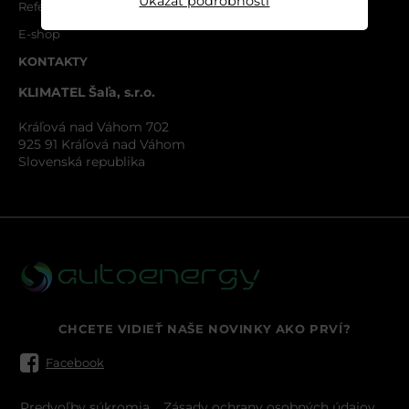
Ukázať podrobnosti
Referencie
E-shop
KONTAKTY
KLIMATEL Šaľa, s.r.o.
Kráľová nad Váhom 702
925 91 Kráľová nad Váhom
Slovenská republika
CHCETE VIDIEŤ NAŠE NOVINKY AKO PRVÍ?
Facebook
Predvoľby súkromia
Zásady ochrany osobných údajov