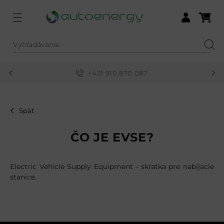
Menu
Nákupn
Prihlásiť sa
Vyhľadávanie
Hľad
+421 910 870 087
Späť
ČO JE EVSE?
Electric Vehicle Supply Equipment - skratka pre nabíjacie
stanice.