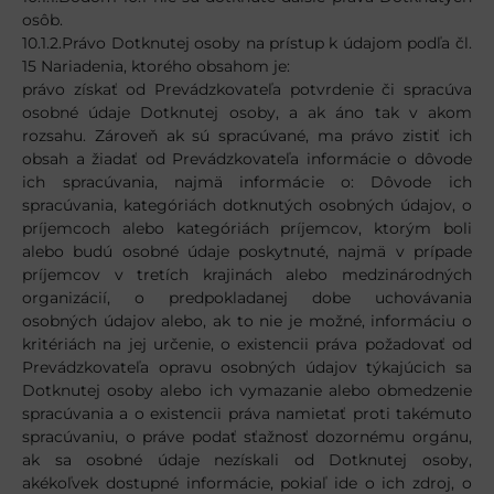
osôb.
10.1.2.Právo Dotknutej osoby na prístup k údajom podľa čl.
15 Nariadenia, ktorého obsahom je:
právo získať od Prevádzkovateľa potvrdenie či spracúva
osobné údaje Dotknutej osoby, a ak áno tak v akom
rozsahu. Zároveň ak sú spracúvané, ma právo zistiť ich
obsah a žiadať od Prevádzkovateľa informácie o dôvode
ich spracúvania, najmä informácie o: Dôvode ich
spracúvania, kategóriách dotknutých osobných údajov, o
príjemcoch alebo kategóriách príjemcov, ktorým boli
alebo budú osobné údaje poskytnuté, najmä v prípade
príjemcov v tretích krajinách alebo medzinárodných
organizácií, o predpokladanej dobe uchovávania
osobných údajov alebo, ak to nie je možné, informáciu o
kritériách na jej určenie, o existencii práva požadovať od
Prevádzkovateľa opravu osobných údajov týkajúcich sa
Dotknutej osoby alebo ich vymazanie alebo obmedzenie
spracúvania a o existencii práva namietať proti takémuto
spracúvaniu, o práve podať sťažnosť dozornému orgánu,
ak sa osobné údaje nezískali od Dotknutej osoby,
akékoľvek dostupné informácie, pokiaľ ide o ich zdroj, o