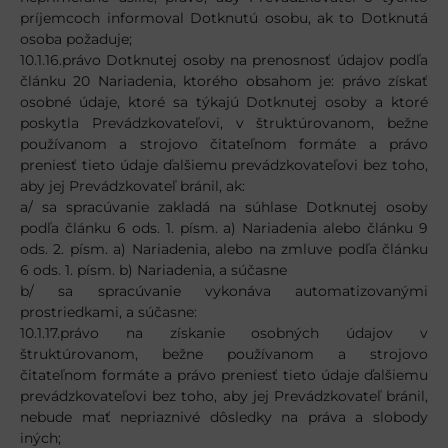
príjemcoch informoval Dotknutú osobu, ak to Dotknutá
osoba požaduje;
10.1.16.právo Dotknutej osoby na prenosnosť údajov podľa
článku 20 Nariadenia, ktorého obsahom je: právo získať
osobné údaje, ktoré sa týkajú Dotknutej osoby a ktoré
poskytla Prevádzkovateľovi, v štruktúrovanom, bežne
používanom a strojovo čitateľnom formáte a právo
preniesť tieto údaje ďalšiemu prevádzkovateľovi bez toho,
aby jej Prevádzkovateľ bránil, ak:
a/ sa spracúvanie zakladá na súhlase Dotknutej osoby
podľa článku 6 ods. 1. písm. a) Nariadenia alebo článku 9
ods. 2. písm. a) Nariadenia, alebo na zmluve podľa článku
6 ods. 1. písm. b) Nariadenia, a súčasne
b/ sa spracúvanie vykonáva automatizovanými
prostriedkami, a súčasne:
10.1.17.právo na získanie osobných údajov v
štruktúrovanom, bežne používanom a strojovo
čitateľnom formáte a právo preniesť tieto údaje ďalšiemu
prevádzkovateľovi bez toho, aby jej Prevádzkovateľ bránil,
nebude mať nepriaznivé dôsledky na práva a slobody
iných;