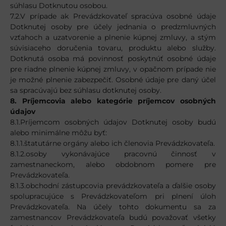
súhlasu Dotknutou osobou.
7.2.V prípade ak Prevádzkovateľ spracúva osobné údaje
Dotknutej osoby pre účely jednania o predzmluvných
vzťahoch a uzatvorenie a plnenie kúpnej zmluvy, a stým
súvisiaceho doručenia tovaru, produktu alebo služby.
Dotknutá osoba má povinnosť poskytnúť osobné údaje
pre riadne plnenie kúpnej zmluvy, v opačnom prípade nie
je možné plnenie zabezpečiť. Osobné údaje pre daný účel
sa spracúvajú bez súhlasu dotknutej osoby.
8. Príjemcovia alebo kategórie príjemcov osobných
údajov
8.1.Príjemcom osobných údajov Dotknutej osoby budú
alebo minimálne môžu byť:
8.1.1.štatutárne orgány alebo ich členovia Prevádzkovateľa.
8.1.2.osoby vykonávajúce pracovnú činnosť v
zamestnaneckom, alebo obdobnom pomere pre
Prevádzkovateľa.
8.1.3.obchodní zástupcovia prevádzkovateľa a ďalšie osoby
spolupracujúce s Prevádzkovateľom pri plnení úloh
Prevádzkovateľa. Na účely tohto dokumentu sa za
zamestnancov Prevádzkovateľa budú považovať všetky