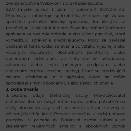
zverejnených na Webovom sídle Predávajúceho.
2.2.V zmysle §3, ods. 1, písm. n), Zákona č. 102/2014 Z.z.
Predávajúci informuje spotrebiteľa, že neexistujú žiadne
špeciálne príslušné kódexy správania, ku ktorým sa
predávajúci zaviazal k ich dodržiavaniu, pričom kódexom
správania sa rozumie dohoda, alebo súbor pravidiel, ktoré
vymedzujú správanie predávajúceho, ktorý sa zaviazal
dodržiavať tento kódex správania vo vzťahu k jednej alebo
viacerým osobitným obchodným praktikám, alebo
obchodným odvetviam, ak tieto nie sú ustanovené
zákonom, alebo iným právnym predpisom alebo
opatrením orgánu verejnej správy), ktoré sa predávajúci
zaviazal dodržiavať, a o spôsobe, akým sa môže
spotrebiteľ s nimi oboznámiť, alebo získať ich znenie.
3. Doba trvania
3.1.Osobné údaje Dotknutej osoby Prevádzkovateľ
uchováva iba po nevyhnutne nutnú dobu potrebnú na
účely plnenia zmluvy a ich následnej archivácie v zmysle
zákonných lehôt, ktoré Prevádzkovateľovi ukladajú právne
predpisy. V prípade ak Dotknutá osoba súhlasila so
zasielaním reklamných emailov a obdobných ponúk