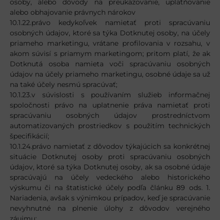
osoby, alebo dôvody na preukazovanie, uplatňovanie
alebo obhajovanie právnych nárokov
10.1.22.právo kedykoľvek namietať proti spracúvaniu
osobných údajov, ktoré sa týka Dotknutej osoby, na účely
priameho marketingu, vrátane profilovania v rozsahu, v
akom súvisí s priamym marketingom; pritom platí, že ak
Dotknutá osoba namieta voči spracúvaniu osobných
údajov na účely priameho marketingu, osobné údaje sa už
na také účely nesmú spracúvať;
10.1.23.v súvislosti s používaním služieb informačnej
spoločnosti právo na uplatnenie práva namietať proti
spracúvaniu osobných údajov prostredníctvom
automatizovaných prostriedkov s použitím technických
špecifikácií;
10.1.24.právo namietať z dôvodov týkajúcich sa konkrétnej
situácie Dotknutej osoby proti spracúvaniu osobných
údajov, ktoré sa týka Dotknutej osoby, ak sa osobné údaje
spracúvajú na účely vedeckého alebo historického
výskumu či na štatistické účely podľa článku 89 ods. 1.
Nariadenia, avšak s výnimkou prípadov, keď je spracúvanie
nevyhnutné na plnenie úlohy z dôvodov verejného
záujmu;