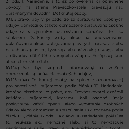
21 ods. 1. Nariadenia, a to až do overenia, či oprávnené
dôvody na strane Prevádzkovateľa prevažujú nad
oprávnenými dôvodmi Dotknutej osoby;
10.1.13.právo, aby v prípade, že sa spracúvanie osobných
údajov obmedzilo, takéto obmedzene spracúvané osobné
údaje sa s výnimkou uchovávania spracúvali len so
súhlasom Dotknutej osoby alebo na preukazovanie,
uplatňovanie alebo obhajovanie právnych nárokov, alebo
na ochranu práv inej fyzickej alebo právnickej osoby, alebo
z dôvodov dôležitého verejného záujmu Európskej únie
alebo členského štátu;
10.1.14.právo byť vopred informovaný o zrušení
obmedzenia spracúvania osobných údajov;
10.1.15.právo Dotknutej osoby na splnenie oznamovacej
povinnosti voči príjemcom podľa článku 19 Nariadenia,
ktorého obsahom je: právo, aby Prevádzkovateľ oznámil
každému príjemcovi, ktorému boli osobné údaje
poskytnuté, každú opravu alebo vymazanie osobných
údajov alebo obmedzenie spracúvania uskutočnené podľa
článku 16, článku 17 ods. 1. a článku 18 Nariadenia, pokiaľ sa
to neukáže ako nemožné alebo si to nevyžaduje
neprimerané úsilie, právo, aby Prevádzkovateľ o týchto