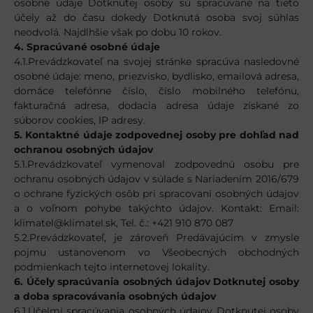
osobné údaje Dotknutej osoby sú spracúvané na tieto
účely až do času dokedy Dotknutá osoba svoj súhlas
neodvolá. Najdlhšie však po dobu 10 rokov.
4. Spracúvané osobné údaje
4.1.Prevádzkovateľ na svojej stránke spracúva nasledovné
osobné údaje: meno, priezvisko, bydlisko, emailová adresa,
domáce telefónne číslo, číslo mobilného telefónu,
fakturačná adresa, dodacia adresa údaje získané zo
súborov cookies, IP adresy.
5. Kontaktné údaje zodpovednej osoby pre dohľad nad
ochranou osobných údajov
5.1.Prevádzkovateľ vymenoval zodpovednú osobu pre
ochranu osobných údajov v súlade s Nariadením 2016/679
o ochrane fyzických osôb pri spracovaní osobných údajov
a o voľnom pohybe takýchto údajov. Kontakt: Email:
klimatel@klimatel.sk, Tel. č.: +421 910 870 087
5.2.Prevádzkovateľ, je zároveň Predávajúcim v zmysle
pojmu ustanovenom vo Všeobecných obchodných
podmienkach tejto internetovej lokality.
6. Účely spracúvania osobných údajov Dotknutej osoby
a doba spracovávania osobných údajov
6.1.Účelmi spracúvania osobných údajov Dotknutej osoby