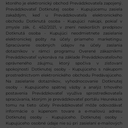
ktorého je elektronický obchod Prevádzkovateľa zapojený.
Prevádzkovateľ Dotknutej osobe - Kupujúcemu zasiela
zakaždým, keď u Prevádzkovateľa elektronického
obchodu Dotknutá osoba - Kupujúci nakúpi, pokiaľ v
zmysle zák. č. 452/2021, v znení neskorších predpisov
Dotknutá osoba - Kupujúci neodmietnete zasielanie
elektronickej pošty na účely priameho marketingu.
Spracúvanie osobných údajov na účely zaslania
dotazníkov v rámci programu Overené zákazníkmi
Prevádzkovateľ vykonáva na základe Prevádzkovateľovho
oprávneného záujmu, ktorý spočíva v zisťovaní
spokojnosti Dotknutej osoby - Kupujúceho s nákupom
prostredníctvom elektronického obchodu Predávajúceho.
Na zasielanie dotazníkov, vyhodnocovanie Dotknutej
osoby - Kupujúceho spätnej väzby a analýz trhového
postavenia Prevádzkovateľ využíva sprostredkovateľa
spracúvania, ktorým je prevádzkovateľ portálu Heureka.sk
tomu na tieto účely Prevádzkovateľ môže odovzdávať
informácie o kúpenom tovare a e-mailovú adresu
Dotknutej osoby - Kupujúceho. Dotknutej osoby -
Kupujúceho osobné údaje nie sú pri zasielaní e-mailových