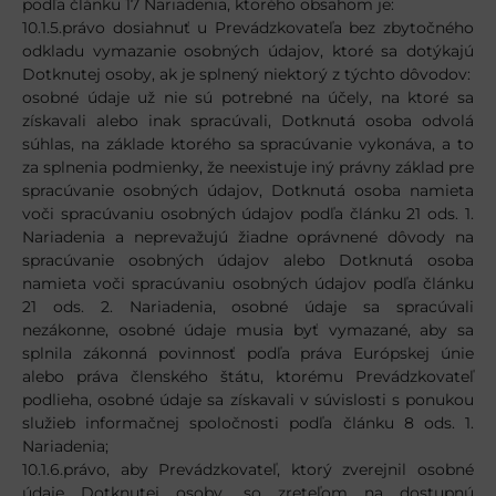
podľa článku 17 Nariadenia, ktorého obsahom je:
10.1.5.právo dosiahnuť u Prevádzkovateľa bez zbytočného
odkladu vymazanie osobných údajov, ktoré sa dotýkajú
Dotknutej osoby, ak je splnený niektorý z týchto dôvodov:
osobné údaje už nie sú potrebné na účely, na ktoré sa
získavali alebo inak spracúvali, Dotknutá osoba odvolá
súhlas, na základe ktorého sa spracúvanie vykonáva, a to
za splnenia podmienky, že neexistuje iný právny základ pre
spracúvanie osobných údajov, Dotknutá osoba namieta
voči spracúvaniu osobných údajov podľa článku 21 ods. 1.
Nariadenia a neprevažujú žiadne oprávnené dôvody na
spracúvanie osobných údajov alebo Dotknutá osoba
namieta voči spracúvaniu osobných údajov podľa článku
21 ods. 2. Nariadenia, osobné údaje sa spracúvali
nezákonne, osobné údaje musia byť vymazané, aby sa
splnila zákonná povinnosť podľa práva Európskej únie
alebo práva členského štátu, ktorému Prevádzkovateľ
podlieha, osobné údaje sa získavali v súvislosti s ponukou
služieb informačnej spoločnosti podľa článku 8 ods. 1.
Nariadenia;
10.1.6.právo, aby Prevádzkovateľ, ktorý zverejnil osobné
údaje Dotknutej osoby, so zreteľom na dostupnú