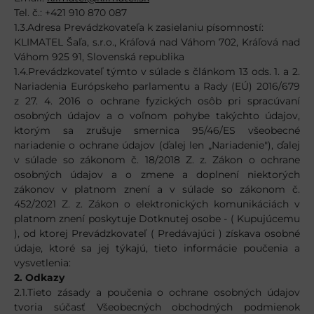
Tel. č.: +421 910 870 087
1.3.Adresa Prevádzkovateľa k zasielaniu písomností:
KLIMATEL Šaľa, s.r.o., Kráľová nad Váhom 702, Kráľová nad
Váhom 925 91, Slovenská republika
1.4.Prevádzkovateľ týmto v súlade s článkom 13 ods. 1. a 2.
Nariadenia Európskeho parlamentu a Rady (EÚ) 2016/679
z 27. 4. 2016 o ochrane fyzických osôb pri spracúvaní
osobných údajov a o voľnom pohybe takýchto údajov,
ktorým sa zrušuje smernica 95/46/ES všeobecné
nariadenie o ochrane údajov (ďalej len „Nariadenie"), ďalej
v súlade so zákonom č. 18/2018 Z. z. Zákon o ochrane
osobných údajov a o zmene a doplnení niektorých
zákonov v platnom znení a v súlade so zákonom č.
452/2021 Z. z. Zákon o elektronických komunikáciách v
platnom znení poskytuje Dotknutej osobe - ( Kupujúcemu
), od ktorej Prevádzkovateľ ( Predávajúci ) získava osobné
údaje, ktoré sa jej týkajú, tieto informácie poučenia a
vysvetlenia:
2. Odkazy
2.1.Tieto zásady a poučenia o ochrane osobných údajov
tvoria súčasť Všeobecných obchodných podmienok