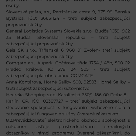
osoby:
Slovenská pošta, a.s., Partizánska cesta 9, 975 99 Banská
Bystrica, IČO: 36631124 – tretí subjekt zabezpečujúci
prepravné služby
General Logistics Systems Slovakia s.r.o., Budča 1039, 962
33 Budča, Slovenská Republika – tretí subjekt
zabezpečujúci prepravné služby
Geis SK s.r.o., Trňanská 6 960 01 Zvolen- tretí subjekt
zabezpečujúci prepravné služby
Comgate a.s., Aupark, Gočárova třída 1754 / 48b, 500 02
Hradec Králové, IČ: 279 24 505 - tretí subjekt
zabezpečujúci platobnú bránu COMGATE
Anna Kontárová, Horné Saliby 500, 92503 Horné Saliby –
tretí subjekt zabezpečujúci účtovníctvo
Heureka Shopping s.r.o, Karolinská 650/1, 186 00 Praha 8 –
Karlín, ČR, IČO: 02387727 – tretí subjekt zabezpečujúci
sledovanie spokojnosti s fungovaním webového sídla a
zabezpečujúci fungovanie služby Overené zákazníkmi
8.2.Prevádzkovateľ elektronického obchodu spokojnosť s
nákupom zisťuje prostredníctvom e-mailových
dotazníkov v rámci programu Overené zákazníkmi, do