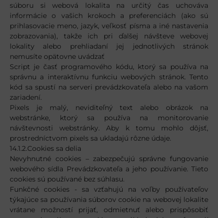
súboru si webová lokalita na určitý čas uchováva
informácie o vašich krokoch a preferenciách (ako sú
prihlasovacie meno, jazyk, veľkosť písma a iné nastavenia
zobrazovania), takže ich pri ďalšej návšteve webovej
lokality alebo prehliadaní jej jednotlivých stránok
nemusíte opätovne uvádzať
Script je časť programového kódu, ktorý sa používa na
správnu a interaktívnu funkciu webových stránok. Tento
kód sa spustí na serveri prevádzkovateľa alebo na vašom
zariadení.
Pixels je malý, neviditeľný text alebo obrázok na
webstránke, ktorý sa používa na monitorovanie
návštevnosti webstránky. Aby k tomu mohlo dôjsť,
prostredníctvom pixels sa ukladajú rôzne údaje.
14.1.2.Cookies sa delia
Nevyhnutné cookies – zabezpečujú správne fungovanie
webového sídla Prevádzkovateľa a jeho používanie. Tieto
cookies sú používané bez súhlasu.
Funkčné cookies - sa vzťahujú na voľby používateľov
týkajúce sa používania súborov cookie na webovej lokalite
vrátane možností prijať, odmietnuť alebo prispôsobiť