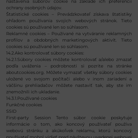
nastavenia súborov cookie na základe ich preferencií
ochrany osobných údajov.
Štatistické cookies – Prevádzkovateľ získava štatistiky
ohľadom používania svojich webových stránok. Tieto
cookies sú používané len so súhlasom.
Reklamné cookies – Používané na vytváranie reklamných
profilov a obdobných marketingových aktivít. Tieto
cookies sú používané len so súhlasom.
14.2.Ako kontrolovať súbory cookies:
14.2.1.Súbory cookies môžete kontrolovať a/alebo zmazať
podľa uváženia – podrobnosti si pozrite na stránke
aboutcookies.org. Môžete vymazať všetky súbory cookies
uložené vo svojom počítači alebo v inom zariadení a
väčšinu prehliadačov môžete nastaviť tak, aby ste im
znemožnili ich ukladanie.
14.3.1.Používané cookies
Funkčné cookies
SSID
First-party Session Tento súbor cookie poskytuje
informácie o tom, ako koncový používateľ používa
webovú stránku a akúkoľvek reklamu, ktorú koncový
používateľ mohol vidieť pred návštevou uvedenej webovej