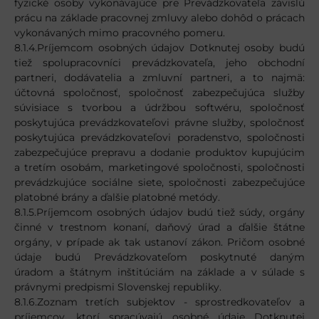
fyzické osoby vykonávajúce pre Prevádzkovateľa závislú
prácu na základe pracovnej zmluvy alebo dohôd o prácach
vykonávaných mimo pracovného pomeru.
8.1.4.Príjemcom osobných údajov Dotknutej osoby budú
tiež spolupracovníci prevádzkovateľa, jeho obchodní
partneri, dodávatelia a zmluvní partneri, a to najmä:
účtovná spoločnosť, spoločnosť zabezpečujúca služby
súvisiace s tvorbou a údržbou softwéru, spoločnosť
poskytujúca prevádzkovateľovi právne služby, spoločnosť
poskytujúca prevádzkovateľovi poradenstvo, spoločnosti
zabezpečujúce prepravu a dodanie produktov kupujúcim
a tretím osobám, marketingové spoločnosti, spoločnosti
prevádzkujúce sociálne siete, spoločnosti zabezpečujúce
platobné brány a ďalšie platobné metódy.
8.1.5.Príjemcom osobných údajov budú tiež súdy, orgány
činné v trestnom konaní, daňový úrad a ďalšie štátne
orgány, v prípade ak tak ustanoví zákon. Pričom osobné
údaje budú Prevádzkovateľom poskytnuté daným
úradom a štátnym inštitúciám na základe a v súlade s
právnymi predpismi Slovenskej republiky.
8.1.6.Zoznam tretích subjektov - sprostredkovateľov a
príjemcov, ktorí spracúvajú osobné údaje Dotknutej