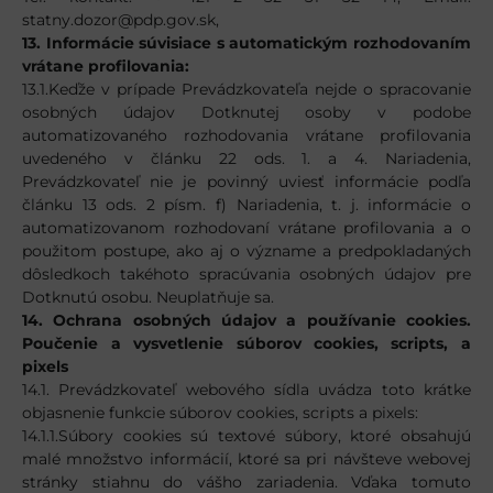
statny.dozor@pdp.gov.sk,
13. Informácie súvisiace s automatickým rozhodovaním
vrátane profilovania:
13.1.Keďže v prípade Prevádzkovateľa nejde o spracovanie
osobných údajov Dotknutej osoby v podobe
automatizovaného rozhodovania vrátane profilovania
uvedeného v článku 22 ods. 1. a 4. Nariadenia,
Prevádzkovateľ nie je povinný uviesť informácie podľa
článku 13 ods. 2 písm. f) Nariadenia, t. j. informácie o
automatizovanom rozhodovaní vrátane profilovania a o
použitom postupe, ako aj o význame a predpokladaných
dôsledkoch takéhoto spracúvania osobných údajov pre
Dotknutú osobu. Neuplatňuje sa.
14. Ochrana osobných údajov a používanie cookies.
Poučenie a vysvetlenie súborov cookies, scripts, a
pixels
14.1. Prevádzkovateľ webového sídla uvádza toto krátke
objasnenie funkcie súborov cookies, scripts a pixels:
14.1.1.Súbory cookies sú textové súbory, ktoré obsahujú
malé množstvo informácií, ktoré sa pri návšteve webovej
stránky stiahnu do vášho zariadenia. Vďaka tomuto