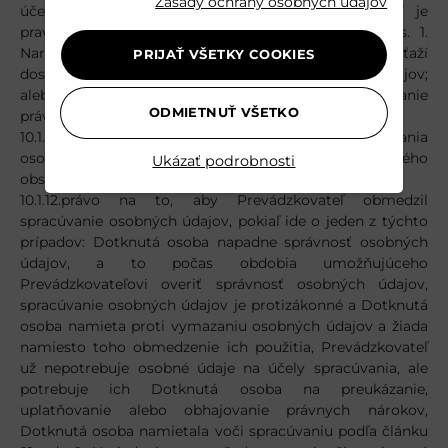
Zásady ochrany osobných údajov
účely podľa článku 89 ods. 1. Nariadenia, pokiaľ je
pravdepodobné, že právo uvedené v článku 17 ods. 1.
Nariadenia znemožní alebo závažným spôsobom sťaží
PRIJAŤ VŠETKY COOKIES
dosiahnutie cieľov takéhoto spracúvania osobných údajov;
alebo na preukazovanie, uplatňovanie alebo obhajovanie
ODMIETNUŤ VŠETKO
právnych nárokov;
10.1.11.právo Dotknutej osoby na obmedzenie spracúvania
osobných údajov podľa článku 18 Nariadenia, ktorého
Ukázať podrobnosti
obsahom je:
10.1.12.právo na to, aby Prevádzkovateľ obmedzil
spracúvanie osobných údajov, pokiaľ ide o jeden z týchto
prípadov: Dotknutá osoba napadne správnosť osobných
údajov, a to počas obdobia umožňujúceho
Prevádzkovateľovi overiť správnosť osobných údajov,
spracúvanie osobných údajov je protizákonné a Dotknutá
osoba namieta proti vymazaniu osobných údajov a žiada
namiesto toho obmedzenie ich použitia, Prevádzkovateľ
už nepotrebuje osobné údaje na účely spracúvania, ale
potrebuje ich Dotknutá osoba na preukázanie,
uplatňovanie alebo obhajovanie právnych nárokov,
Dotknutá osoba namietala voči spracúvaniu podľa článku