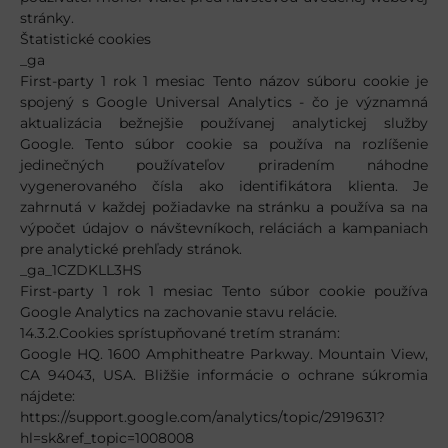
stránky.
Štatistické cookies
_ga
First-party 1 rok 1 mesiac Tento názov súboru cookie je
spojený s Google Universal Analytics - čo je významná
aktualizácia bežnejšie používanej analytickej služby
Google. Tento súbor cookie sa používa na rozlíšenie
jedinečných používateľov priradením náhodne
vygenerovaného čísla ako identifikátora klienta. Je
zahrnutá v každej požiadavke na stránku a používa sa na
výpočet údajov o návštevníkoch, reláciách a kampaniach
pre analytické prehľady stránok.
_ga_1CZDKLL3HS
First-party 1 rok 1 mesiac Tento súbor cookie používa
Google Analytics na zachovanie stavu relácie.
14.3.2.Cookies sprístupňované tretím stranám:
Google HQ. 1600 Amphitheatre Parkway. Mountain View,
CA 94043, USA. Bližšie informácie o ochrane súkromia
nájdete:
https://support.google.com/analytics/topic/2919631?
hl=sk&ref_topic=1008008