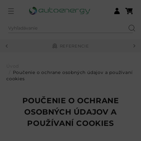
Menu
Nákupn
Prihlásiť sa
Vyhľadávanie
Hľad
REFERENCIE
Úvod
Poučenie o ochrane osobných údajov a používaní
cookies
POUČENIE O OCHRANE
OSOBNÝCH ÚDAJOV A
POUŽÍVANÍ COOKIES