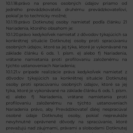
10.1.18.právo na prenos osobných údajov priamo od
jedného prevádzkovateľa druhému prevádzkovateľovi,
pokiaľ je to technicky možné;
10.1.19.právo Dotknutej osoby namietať podľa článku 21
Nariadenia, ktorého obsahom je:
10.1.20.právo kedykoľvek namietať z dôvodov týkajúcich sa
konkrétnej situácie Dotknutej osoby proti spracúvaniu
osobných údajov, ktoré sa jej týka, ktoré je vykonávané na
základe článku 6 ods. 1. písm. e) alebo f) Nariadenia,
vrátane namietania proti profilovaniu založenému na
týchto ustanoveniach Nariadenia;
10.1.21.v prípade realizácie práva kedykoľvek namietať z
dôvodov týkajúcich sa konkrétnej situácie Dotknutej
osoby proti spracúvaniu osobných údajov, ktoré sa jej
týka, ktoré je vykonávané na základe článku 6 ods. 1. písm.
e) alebo f) Nariadenia, vrátane namietania proti
profilovaniu založenému na týchto ustanoveniach
Nariadenia právo, aby Prevádzkovateľ ďalej nespracúval
osobné údaje Dotknutej osoby, pokiaľ nepreukáže
nevyhnutné oprávnené dôvody na spracúvanie, ktoré
prevažujú nad záujmami, právami a slobodami Dotknutej