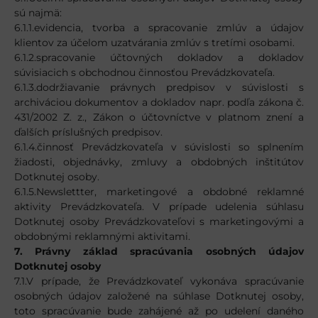
sú najmä:
6.1.1.evidencia, tvorba a spracovanie zmlúv a údajov
klientov za účelom uzatvárania zmlúv s tretími osobami.
6.1.2.spracovanie účtovných dokladov a dokladov
súvisiacich s obchodnou činnosťou Prevádzkovateľa.
6.1.3.dodržiavanie právnych predpisov v súvislosti s
archiváciou dokumentov a dokladov napr. podľa zákona č.
431/2002 Z. z., Zákon o účtovníctve v platnom znení a
ďalších príslušných predpisov.
6.1.4.činnosť Prevádzkovateľa v súvislosti so splnením
žiadosti, objednávky, zmluvy a obdobných inštitútov
Dotknutej osoby.
6.1.5.Newslettter, marketingové a obdobné reklamné
aktivity Prevádzkovateľa. V prípade udelenia súhlasu
Dotknutej osoby Prevádzkovateľovi s marketingovými a
obdobnými reklamnými aktivitami.
7. Právny základ spracúvania osobných údajov
Dotknutej osoby
7.1.V prípade, že Prevádzkovateľ vykonáva spracúvanie
osobných údajov založené na súhlase Dotknutej osoby,
toto spracúvanie bude zahájené až po udelení daného