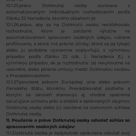
10.1.25.právo Dotknutej osoby súvisiace s
automatizovaným individuálnym rozhodovaním podľa
článku 22 Nariadenia, ktorého obsahom je:
10.1.26.právo, aby sa na Dotknutú osobu nevzťahovalo
rozhodnutie, ktoré je založené výlučne na
automatizovanom spracúvaní osobných údajov, vrátane
profilovania, a ktoré má právne účinky, ktoré sa jej týkajú
alebo ju podobne významne ovplyvňujú, s výnimkou
prípadov podľa článku 22 ods. 2. Nariadenia [t.j. s
výnimkou prípadov, ak je rozhodnutie: (a) nevyhnutné na
uzavretie, alebo plnenie zmluvy medzi Dotknutou osobou
a Prevádzkovateľom,
10.1.27.povolené právom Európskej únie alebo právom
členského štátu, ktorému Prevádzkovateľ podlieha a
ktorým sa zároveň stanovujú aj vhodné opatrenia
zaručujúce ochranu práv a slobôd a oprávnených záujmov
Dotknutej osoby alebo (c) založené na výslovnom súhlase
Dotknutej osoby.
11. Poučenie o práve Dotknutej osoby odvolať súhlas so
spracovaním osobných údajov:
11.1.Dotknutá osoba je kedykoľvek oprávnená odvolať svoj