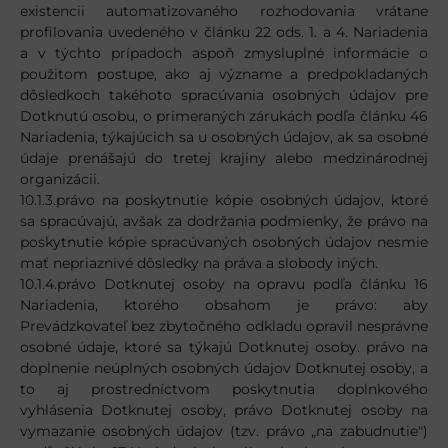
existencii automatizovaného rozhodovania vrátane
profilovania uvedeného v článku 22 ods. 1. a 4. Nariadenia
a v týchto prípadoch aspoň zmysluplné informácie o
použitom postupe, ako aj význame a predpokladaných
dôsledkoch takéhoto spracúvania osobných údajov pre
Dotknutú osobu, o primeraných zárukách podľa článku 46
Nariadenia, týkajúcich sa u osobných údajov, ak sa osobné
údaje prenášajú do tretej krajiny alebo medzinárodnej
organizácii.
10.1.3.právo na poskytnutie kópie osobných údajov, ktoré
sa spracúvajú, avšak za dodržania podmienky, že právo na
poskytnutie kópie spracúvaných osobných údajov nesmie
mať nepriaznivé dôsledky na práva a slobody iných.
10.1.4.právo Dotknutej osoby na opravu podľa článku 16
Nariadenia, ktorého obsahom je právo: aby
Prevádzkovateľ bez zbytočného odkladu opravil nesprávne
osobné údaje, ktoré sa týkajú Dotknutej osoby. právo na
doplnenie neúplných osobných údajov Dotknutej osoby, a
to aj prostredníctvom poskytnutia doplnkového
vyhlásenia Dotknutej osoby, právo Dotknutej osoby na
vymazanie osobných údajov (tzv. právo „na zabudnutie")