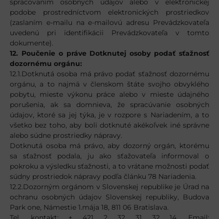
spracovaním osobných údajov alebo v elektronickej
podobe prostredníctvom elektronických prostriedkov
(zaslaním e-mailu na e-mailovú adresu Prevádzkovateľa
uvedenú pri identifikácii Prevádzkovateľa v tomto
dokumente).
12. Poučenie o práve Dotknutej osoby podať sťažnosť
dozornému orgánu:
12.1.Dotknutá osoba má právo podať sťažnosť dozornému
orgánu, a to najmä v členskom štáte svojho obvyklého
pobytu, mieste výkonu práce alebo v mieste údajného
porušenia, ak sa domnieva, že spracúvanie osobných
údajov, ktoré sa jej týka, je v rozpore s Nariadením, a to
všetko bez toho, aby boli dotknuté akékoľvek iné správne
alebo súdne prostriedky nápravy.
Dotknutá osoba má právo, aby dozorný orgán, ktorému
sa sťažnosť podala, ju ako sťažovateľa informoval o
pokroku a výsledku sťažnosti, a to vrátane možnosti podať
súdny prostriedok nápravy podľa článku 78 Nariadenia.
12.2.Dozorným orgánom v Slovenskej republike je Úrad na
ochranu osobných údajov Slovenskej republiky, Budova
Park one, Námestie 1.mája 18, 811 06 Bratislava.
Tel. kontakt: + 421 2 32 31 32 14, Email: