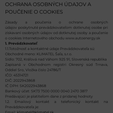
OCHRANA OSOBNÝCH ÚDAJOV A
POUČENIE O COOKIES
Zásady a poučenia o ochrane osobných
údajov poskytnuté prevádzkovateľom dotknutej osobe pri
získavaní osobných údajov od dotknutej osoby a poučenie
o cookies Internetového obchodu www.autoenergy.sk
1. Prevádzkovateľ
1.1.Totožnosť a kontaktné údaje Prevádzkovateľa sú:
Obchodné meno: KLIMATEL Šaľa, s.r.o.
Sídlo: 702, Kráľová nad Váhom 925 91, Slovenská republika
Zapísaná v Obchodnom registri Okresný súd Trnava,
Oddiel Sro, Vložka číslo 24786/T
IČO: 45314721
DIČ: 2022943868
IČ DPH: SK2022943868
Bankový účet: SK73 7500 0000 0040 2470 3817
Predávajúci je platiteľom dane z pridanej hodnoty
1.2. Emailový kontakt a telefonický kontakt na
Prevádzkovateľa je:
Email:
klimatel@klimatel.sk