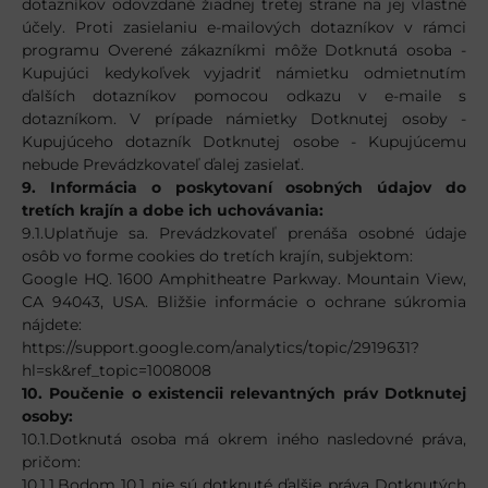
dotazníkov odovzdané žiadnej tretej strane na jej vlastné
účely. Proti zasielaniu e-mailových dotazníkov v rámci
programu Overené zákazníkmi môže Dotknutá osoba -
Kupujúci kedykoľvek vyjadriť námietku odmietnutím
ďalších dotazníkov pomocou odkazu v e-maile s
dotazníkom. V prípade námietky Dotknutej osoby -
Kupujúceho dotazník Dotknutej osobe - Kupujúcemu
nebude Prevádzkovateľ ďalej zasielať.
9. Informácia o poskytovaní osobných údajov do
tretích krajín a dobe ich uchovávania:
9.1.Uplatňuje sa. Prevádzkovateľ prenáša osobné údaje
osôb vo forme cookies do tretích krajín, subjektom:
Google HQ. 1600 Amphitheatre Parkway. Mountain View,
CA 94043, USA. Bližšie informácie o ochrane súkromia
nájdete:
https://support.google.com/analytics/topic/2919631?
hl=sk&ref_topic=1008008
10. Poučenie o existencii relevantných práv Dotknutej
osoby:
10.1.Dotknutá osoba má okrem iného nasledovné práva,
pričom:
10.1.1.Bodom 10.1 nie sú dotknuté ďalšie práva Dotknutých