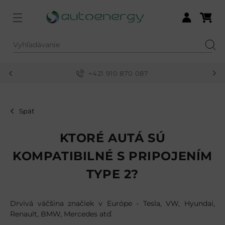
Menu
Nákupn
Prihlásiť sa
Vyhľadávanie
Hľad
+421 910 870 087
Späť
KTORÉ AUTÁ SÚ
KOMPATIBILNÉ S PRIPOJENÍM
TYPE 2?
Drvivá väčšina značiek v Európe - Tesla, VW, Hyundai,
Renault, BMW, Mercedes atď.