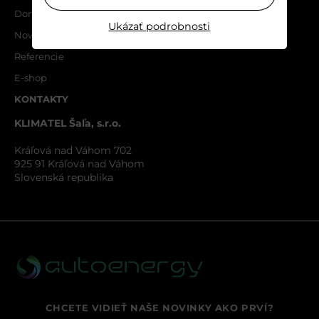
Domov
Ukázať podrobnosti
Novinky
Referencie
E-shop
KONTAKTY
KLIMATEL Šaľa, s.r.o.
Kráľová nad Váhom 702
925 91 Kráľová nad Váhom
Slovenská republika
CHCETE VIDIEŤ NAŠE NOVINKY AKO PRVÍ?