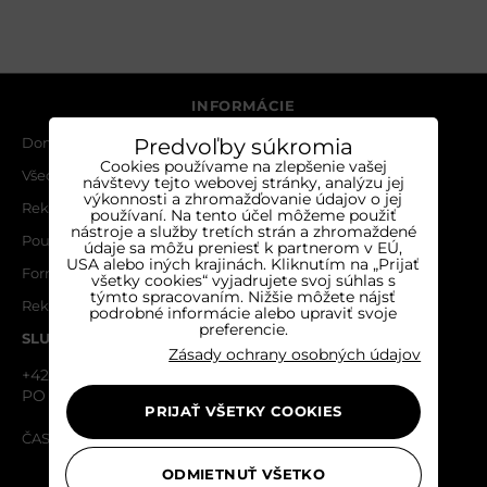
INFORMÁCIE
Predvoľby súkromia
Domov
Cookies používame na zlepšenie vašej
Všeobecné obchodné podmienky
návštevy tejto webovej stránky, analýzu jej
výkonnosti a zhromažďovanie údajov o jej
Reklamačný poriadok
používaní. Na tento účel môžeme použiť
nástroje a služby tretích strán a zhromaždené
Poučenie o ochrane osobných údajov a používaní cookies
údaje sa môžu preniesť k partnerom v EÚ,
USA alebo iných krajinách. Kliknutím na „Prijať
Formulár na odstúpenie od zmluvy
všetky cookies“ vyjadrujete svoj súhlas s
týmto spracovaním. Nižšie môžete nájsť
Reklamačný formulár
podrobné informácie alebo upraviť svoje
preferencie.
SLUŽBY ZÁKAZNÍKOM
Zásady ochrany osobných údajov
+421 910 870 087
PO - PIA 08:30 - 16:00
PRIJAŤ VŠETKY COOKIES
ČASTO KLADENÉ OTÁZKY
NAVIGÁCIA
ODMIETNUŤ VŠETKO