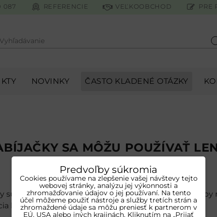
0 087
REFERENCIE
VEĽKOOBCHOD
PRE 
Vyhľadávanie
H
KTY
NOVINKY
ČASTO KLADENÉ OTÁZKY
KO
ABÍJAČKY SA MÔŽU POUŽÍVAŤ LEN
INTERIÉRI?
Predvoľby súkromia
Cookies používame na zlepšenie vašej návštevy tejto
webovej stránky, analýzu jej výkonnosti a
zhromažďovanie údajov o jej používaní. Na tento
y sú vybavené krytím IP54 / IP66 a dizajnované tak, aby 
účel môžeme použiť nástroje a služby tretích strán a
cia boli možné aj v exteriéri.
zhromaždené údaje sa môžu preniesť k partnerom v
EÚ, USA alebo iných krajinách. Kliknutím na „Prijať