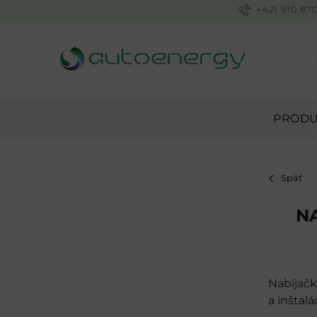
+421 910 87
PRODU
Späť
N
Nabíjačk
a inštalá