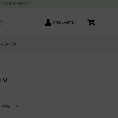
PROJEKTANTOV
PRIHLÁSIŤ SA
Nákupný košík
ľadať
NTAKTY
 V
nabíjanie