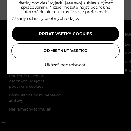
všetky cookies“ vyjadrujete svoj súhlas s týmto
spracovaním. Nižšie môžete nájsť podrobné
informácie alebo upraviť svoje preferencie.
Zásady ochrany osobných údajov
PRIJAŤ VŠETKY COOKIES
INFORMÁCIE
SLUŽBY ZÁKAZNÍKOM
NA
+421 910 870 087
Domov
Do
PO - PIA 08:30 - 16:00
ODMIETNUŤ VŠETKO
Všeobecné obchodné
No
podmienky
ČASTO KLADENÉ OTÁZKY
Re
Ukázať podrobnosti
Reklamačný poriadok
E-
Poučenie o ochrane
osobných údajov a
používaní cookies
Formulár na odstúpenie od
zmluvy
Reklamačný formulár
jov