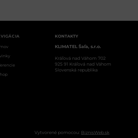
VIGÁCIA
KONTAKTY
KLIMATEL Šaľa, s.r.o.
mov
vinky
Kráľová nad Váhom 702
925 91 Kráľová nad Váhom
ferencie
Slovenská republika
shop
Vytvorené pomocou:
BiznisWeb.sk