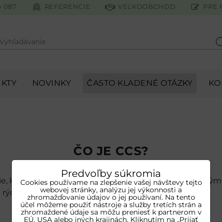
0 087
REFERENCIE
VEĽKOOBCHOD
PRE 
Vyhľadávanie
H
KTY
NOVINKY
ČASTO KLADENÉ OTÁZKY
KO
ČO JE CCS?
Predvoľby súkromia
ie, ktoré vyhovuje aj klasickému nabíjaniu so striedav
Cookies používame na zlepšenie vašej návštevy tejto
webovej stránky, analýzu jej výkonnosti a
aj rýchlonabíjaniu DC.
zhromažďovanie údajov o jej používaní. Na tento
účel môžeme použiť nástroje a služby tretích strán a
zhromaždené údaje sa môžu preniesť k partnerom v
EÚ, USA alebo iných krajinách. Kliknutím na „Prijať