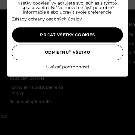
všetky cookies“ vyjadrujete svoj súhlas s týmto
spracovaním. Nižšie môžete nájsť podrobné
informácie alebo upraviť svoje preferencie.
Zásady ochrany osobných údajov
INFORMÁCIE
SLUŽBY ZÁKAZNÍKOM
NA
+421 910 870 087
PRIJAŤ VŠETKY COOKIES
Domov
Do
PO - PIA 08:30 - 16:00
Všeobecné obchodné
No
podmienky
ODMIETNUŤ VŠETKO
ČASTO KLADENÉ OTÁZKY
Re
Reklamačný poriadok
E-
Ukázať podrobnosti
Poučenie o ochrane
osobných údajov a
používaní cookies
Formulár na odstúpenie od
zmluvy
Reklamačný formulár
jov