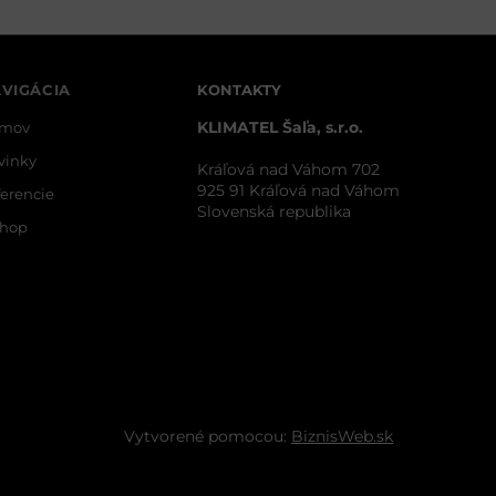
VIGÁCIA
KONTAKTY
KLIMATEL Šaľa, s.r.o.
mov
vinky
Kráľová nad Váhom 702
925 91 Kráľová nad Váhom
ferencie
Slovenská republika
shop
Vytvorené pomocou:
BiznisWeb.sk