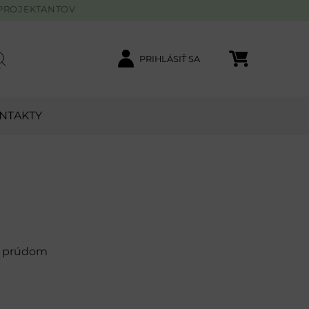
PROJEKTANTOV
PRIHLÁSIŤ SA
Nákupný košík
ľadať
NTAKTY
ým prúdom