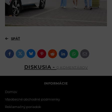
SPÄŤ
Bluesky
Twitter
Facebook
Pinterest
Reddit
LinkedIn
WhatsApp
E-mail
DISKUSIA -
0 KOMENTÁROV
INFORMÁCIE
Domov
Všeobecné obchodné podmienky
Reklamačný poriadok