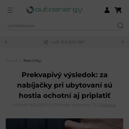
Menu
Nákupn
Prihlásiť sa
Vyhľadávanie
Hľad
+421 910 870 087
Úvod
Novinky
Prekvapivý výsledok: za
nabíjačky pri ubytovaní sú
hostia ochotní aj priplatiť
Diskusia
Pridané 18.5.2026 11:15:00
Počet zobrazení: 113