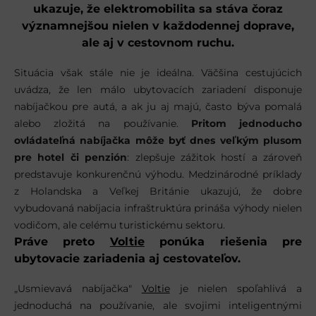
ukazuje, že elektromobilita sa stáva čoraz
významnejšou nielen v každodennej doprave,
ale aj v cestovnom ruchu.
Situácia však stále nie je ideálna. Väčšina cestujúcich
uvádza, že len málo ubytovacích zariadení disponuje
nabíjačkou pre autá, a ak ju aj majú, často býva pomalá
alebo zložitá na používanie.
Pritom jednoducho
ovládateľná nabíjačka môže byť dnes veľkým plusom
pre hotel či penzión
: zlepšuje zážitok hostí a zároveň
predstavuje konkurenčnú výhodu. Medzinárodné príklady
z Holandska a Veľkej Británie ukazujú, že dobre
vybudovaná nabíjacia infraštruktúra prináša výhody nielen
vodičom, ale celému turistickému sektoru.
Práve preto
Voltie
ponúka riešenia pre
ubytovacie zariadenia aj cestovateľov.
„Usmievavá nabíjačka"
Voltie
je nielen spoľahlivá a
jednoduchá na používanie, ale svojimi inteligentnými