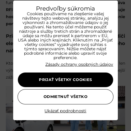
funkciami smeruje do budúcnosti.
Novinkou je správa
Predvoľby súkromia
RFID kariet na princípe kreditu, ktorá umožňuje
Cookies používame na zlepšenie vašej
hosťom jednoducho spustiť a ukončiť nabíjanie
návštevy tejto webovej stránky, analýzu jej
výkonnosti a zhromažďovanie údajov o jej
pomocou vopred nabitej karty.
používaní. Na tento účel môžeme použiť
nástroje a služby tretích strán a zhromaždené
údaje sa môžu preniesť k partnerom v EÚ,
Prieskum priniesol jednoznačný odkaz: vodiči
USA alebo iných krajinách. Kliknutím na „Prijať
elektromobilov oceňujú možnosť pohodlného
všetky cookies“ vyjadrujete svoj súhlas s
týmto spracovaním. Nižšie môžete nájsť
nabíjania počas cestovania.
podrobné informácie alebo upraviť svoje
preferencie.
Kto dnes investuje do modernej nabíjačky, neponúka len
Zásady ochrany osobných údajov
výhodu pre súčasných hostí, ale vytvára atraktívnejší
zážitok aj pre zákazníkov budúcnosti.
PRIJAŤ VŠETKY COOKIES
ODMIETNUŤ VŠETKO
Ukázať podrobnosti