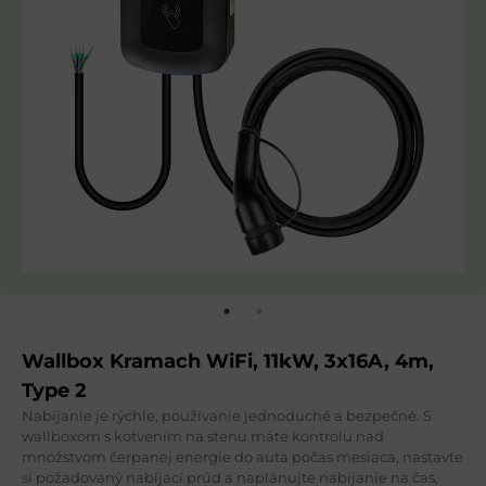
Wallbox Kramach WiFi, 11kW, 3x16A, 4m,
Type 2
Nabíjanie je rýchle, používanie jednoduché a bezpečné. S
wallboxom s kotvením na stenu máte kontrolu nad
množstvom čerpanej energie do auta počas mesiaca, nastavte
si požadovaný nabíjací prúd a naplánujte nabíjanie na čas,