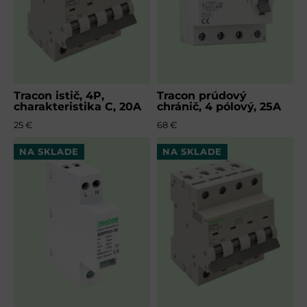
Tracon istič, 4P,
Tracon prúdový
charakteristika C, 20A
chránič, 4 pólový, 25A
25 €
68 €
NA SKLADE
NA SKLADE