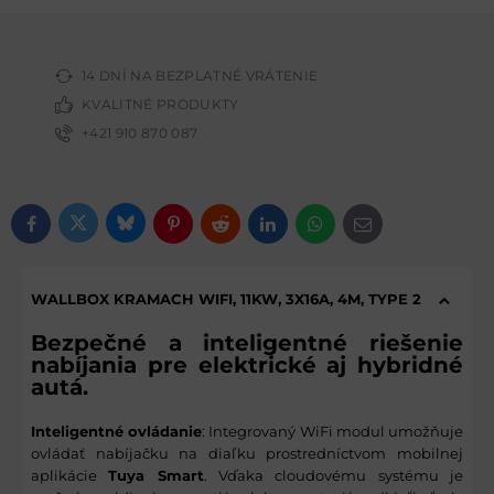
14 DNÍ NA BEZPLATNÉ VRÁTENIE
KVALITNÉ PRODUKTY
+421 910 870 087
Bluesky
Twitter
Facebook
Pinterest
Reddit
LinkedIn
WhatsApp
E-mail
WALLBOX KRAMACH WIFI, 11KW, 3X16A, 4M, TYPE 2
Bezpečné a inteligentné riešenie
nabíjania pre elektrické aj hybridné
autá.
Inteligentné ovládanie
: Integrovaný WiFi modul umožňuje
ovládať nabíjačku na diaľku prostredníctvom mobilnej
aplikácie
Tuya Smart
. Vďaka cloudovému systému je