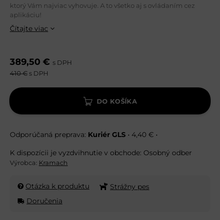
ktorý Vám najviac vyhovuje. A to všetko aj s ovládaním cez
aplikáciu!
Čítajte viac
389,50 €
s DPH
410 €
s DPH
DO KOŠÍKA
Kuriér GLS
•
4,40 €
•
Osobný odber
Výrobca:
Kramach
Otázka k produktu
Strážny pes
Doručenia