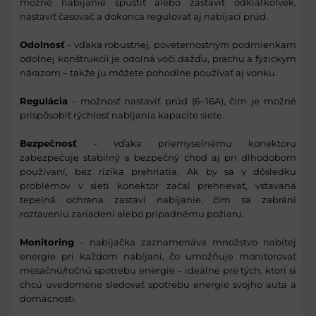
možné nabíjanie spustiť alebo zastaviť odkiaľkoľvek,
nastaviť časovač a dokonca regulovať aj nabíjací prúd.
Odolnosť
- vďaka robustnej, poveternostným podmienkam
odolnej konštrukcii je odolná voči dažďu, prachu a fyzickým
nárazom – takže ju môžete pohodlne používať aj vonku.
Regulácia
- možnosť nastaviť prúd (6–16A), čím je možné
prispôsobiť rýchlosť nabíjania kapacite siete.
Bezpečnosť
- vďaka priemyselnému konektoru
zabezpečuje stabilný a bezpečný chod aj pri dlhodobom
používaní, bez rizika prehriatia. Ak by sa v dôsledku
problémov v sieti konektor začal prehrievať, vstavaná
tepelná ochrana zastaví nabíjanie, čím sa zabráni
roztaveniu zariadení alebo prípadnému požiaru.
Monitoring
- nabíjačka zaznamenáva množstvo nabitej
energie pri každom nabíjaní, čo umožňuje monitorovať
mesačnú/ročnú spotrebu energie – ideálne pre tých, ktorí si
chcú uvedomene sledovať spotrebu energie svojho auta a
domácnosti.