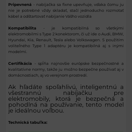
Pripevnená
- nabíjačka sa fixne upevňuje, vďaka čomu ju
nie je potrebné vždy skladať, stačí jednoducho rozmotať
kábel a odštartovať nabíjanie Vášho vozidla
Kompatibilita
- je kompatibilná so všetkými
elektromobilmi s Type 2 konektorom, či už ide o Audi, BMW,
Hyundai, Kia, Renault, Tesla alebo Volkswagen. S použitím
voliteľného Type 1 adaptéru je kompatibilná aj s inými
modelmi.
Certifikácia
- spĺňa najnovšie európske bezpečnostné a
kvalitatívne normy, takže ju možno bezpečne používať aj v
domácnostiach, aj vo verejnom prostredí.
Ak hľadáte spoľahlivú, inteligentnú a
všestrannú nabíjačku pre
elektromobily, ktorá je bezpečná a
pohodlná na používanie, tento model
je ideálnou voľbou.
Technická tabuľka: