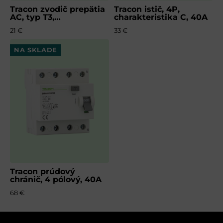
Tracon zvodič prepätia
Tracon istič, 4P,
AC, typ T3,
charakteristika C, 40A
nevyberateľný modul
21 €
33 €
NA SKLADE
Tracon prúdový
chránič, 4 pólový, 40A
68 €