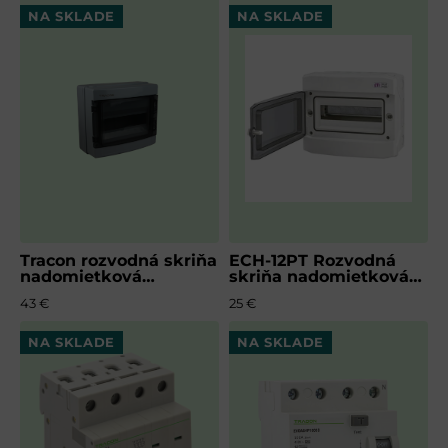
NA SKLADE
NA SKLADE
VAŠA OTÁZKA K PRODUKTU
ODOSLAŤ
Tracon rozvodná skriňa
ECH-12PT Rozvodná
nadomietková
skriňa nadomietková
plastová, 12 modulov,
plastová, 12 modulov
43 €
25 €
N/PE mostík
NA SKLADE
NA SKLADE