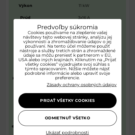
Výkon
11 kW
Prúd
3x16 A
Predvoľby súkromia
Dĺžka kábla
4 m
Cookies používame na zlepšenie vašej
návštevy tejto webovej stránky, analýzu jej
výkonnosti a zhromažďovanie údajov o jej
Pripojenie
priame zapojenie
používaní. Na tento účel môžeme použiť
nástroje a služby tretích strán a zhromaždené
WiFi
údaje sa môžu preniesť k partnerom v EÚ,
Áno, aplikácia Tuya Smart
USA alebo iných krajinách. Kliknutím na „Prijať
ovládanie
všetky cookies“ vyjadrujete svoj súhlas s
týmto spracovaním. Nižšie môžete nájsť
Funkcie a
Časovač, doba nabíjania, sieťové
podrobné informácie alebo upraviť svoje
preferencie.
zobrazované
napätie, nabíjací prúd, nabíjací výkon,
dáta
nabitý objem, teplota
Zásady ochrany osobných údajov
Priemer
5×2,5 mm² + 0,75 mm²
PRIJAŤ VŠETKY COOKIES
vodičov
Pripojenie
ODMIETNUŤ VŠETKO
na
Type 2
elektromobil
Ukázať podrobnosti