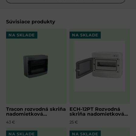
VÁŠ E-MAIL
Súvisiace produkty
NA SKLADE
NA SKLADE
VAŠA OTÁZKA K PRODUKTU
ODOSLAŤ
Tracon rozvodná skriňa
ECH-12PT Rozvodná
nadomietková
skriňa nadomietková
plastová, 12 modulov,
plastová, 12 modulov
43 €
25 €
N/PE mostík
NA SKLADE
NA SKLADE