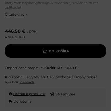
ktorý Vám najviac vyhovuje. A to všetko aj s ovládaním cez
aplikáciu!
Čítajte viac
446,50 €
s DPH
470 €
s DPH
DO KOŠÍKA
Kuriér GLS
•
4,40 €
•
Osobný odber
Výrobca:
Kramach
Otázka k produktu
Strážny pes
Doručenia