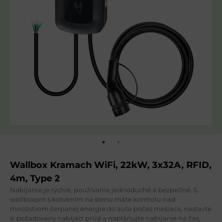
Wallbox Kramach WiFi, 22kW, 3x32A, RFID,
4m, Type 2
Nabíjanie je rýchle, používanie jednoduché a bezpečné. S
wallboxom s kotvením na stenu máte kontrolu nad
množstvom čerpanej energie do auta počas mesiaca, nastavte
si požadovaný nabíjací prúd a naplánujte nabíjanie na čas,