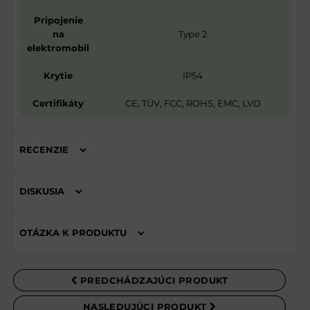
Pripojenie
na
Type 2
elektromobil
Krytie
IP54
Certifikáty
CE, TÜV, FCC, ROHS, EMC, LVD
RECENZIE
Hodnotenie produktu
DISKUSIA
Komentáre k produktu
Zatiaľ nie sú žiadne komentáre! Buďte prvý!
OTÁZKA K PRODUKTU
Nová otázka k produktu
NOVÝ KOMENTÁR
PREDCHÁDZAJÚCI PRODUKT
MENO
NASLEDUJÚCI PRODUKT