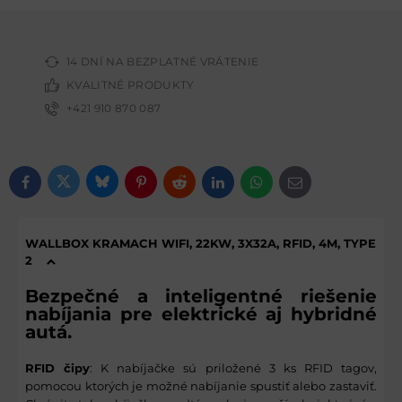
14 DNÍ NA BEZPLATNÉ VRÁTENIE
KVALITNÉ PRODUKTY
+421 910 870 087
Bluesky
Twitter
Facebook
Pinterest
Reddit
LinkedIn
WhatsApp
E-mail
WALLBOX KRAMACH WIFI, 22KW, 3X32A, RFID, 4M, TYPE
2
Bezpečné a inteligentné riešenie
nabíjania pre elektrické aj hybridné
autá.
RFID čipy
: K nabíjačke sú priložené 3 ks RFID tagov,
pomocou ktorých je možné nabíjanie spustiť alebo zastaviť.