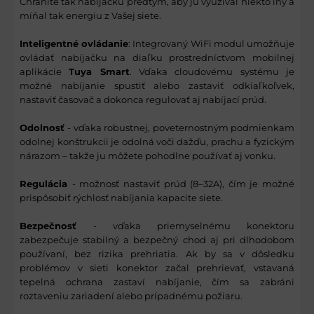
Chránite tak nabíjačku predtým, aby ju využíval niekto iný a
míňal tak energiu z Vašej siete.
Inteligentné ovládanie
: Integrovaný WiFi modul umožňuje
ovládať nabíjačku na diaľku prostredníctvom mobilnej
aplikácie
Tuya Smart
. Vďaka cloudovému systému je
možné nabíjanie spustiť alebo zastaviť odkiaľkoľvek,
nastaviť časovač a dokonca regulovať aj nabíjací prúd.
Odolnosť
- vďaka robustnej, poveternostným podmienkam
odolnej konštrukcii je odolná voči dažďu, prachu a fyzickým
nárazom – takže ju môžete pohodlne používať aj vonku.
Regulácia
- možnosť nastaviť prúd (8–32A), čím je možné
prispôsobiť rýchlosť nabíjania kapacite siete.
Bezpečnosť
- vďaka priemyselnému konektoru
zabezpečuje stabilný a bezpečný chod aj pri dlhodobom
používaní, bez rizika prehriatia. Ak by sa v dôsledku
problémov v sieti konektor začal prehrievať, vstavaná
tepelná ochrana zastaví nabíjanie, čím sa zabráni
roztaveniu zariadení alebo prípadnému požiaru.