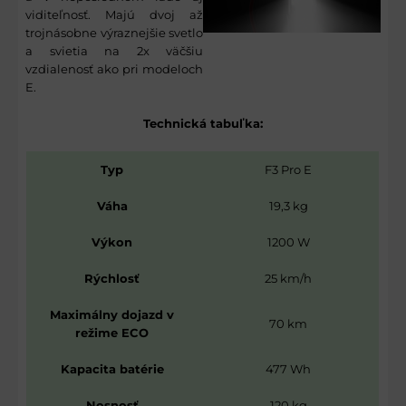
viditeľnosť. Majú dvoj až
trojnásobne výraznejšie svetlo
a svietia na 2x väčšiu
vzdialenosť ako pri modeloch
E.
Technická tabuľka:
Typ
F3 Pro E
Váha
19,3 kg
Výkon
1200 W
Rýchlosť
25 km/h
Maximálny dojazd v
70 km
režime ECO
Kapacita batérie
477 Wh
Nosnosť
120 kg