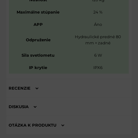
Maximálne stúpanie
24 %
APP
Áno
Hydraulické predné 80
Odpruženie
mm + zadné
Sila svetlometu
6 W
IP krytie
IPX6
RECENZIE
Hodnotenie produktu
DISKUSIA
Komentáre k produktu
Zatiaľ nie sú žiadne komentáre! Buďte prvý!
OTÁZKA K PRODUKTU
Nová otázka k produktu
NOVÝ KOMENTÁR