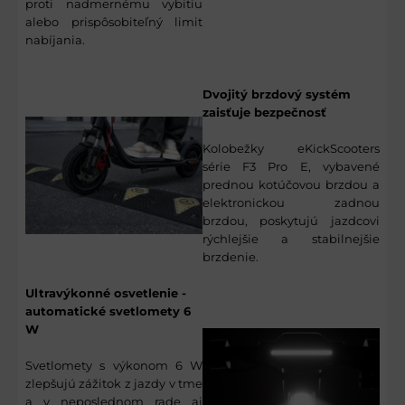
proti nadmernému vybitiu
alebo prispôsobiteľný limit
nabíjania.
Dvojitý brzdový systém
zaisťuje bezpečnosť
Kolobežky eKickScooters
série F3 Pro E, vybavené
prednou kotúčovou brzdou a
elektronickou zadnou
brzdou, poskytujú jazdcovi
rýchlejšie a stabilnejšie
brzdenie.
Ultravýkonné osvetlenie -
automatické svetlomety 6
W
Svetlomety s výkonom 6 W
zlepšujú zážitok z jazdy v tme
a v neposlednom rade aj