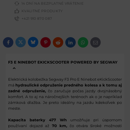
14 DNÍ NA BEZPLATNÉ VRÁTENIE
KVALITNÉ PRODUKTY
+421 910 870 087
Bluesky
Twitter
Facebook
Pinterest
Reddit
LinkedIn
WhatsApp
E-mail
F3 E NINEBOT EKICKSCOOTER POWERED BY SEGWAY
Elektrická kolobežka Segway F3 Pro E Ninebot eKickScooter
má
hydraulické odpruženie predného kolesa a k tomu aj
zadné odpruženie,
čo zaručuje počas jazdy dvojnásobný
komfort. A to aj na náročnejších terénoch ak o je napríklad
zámková dlažba. Je preto ideálny na jazdu kdekoľvek po
meste.
Kapacita baterky 477 Wh
umožňuje pri úspornom
používaní dojazd až
70 km,
čo otvára široké možnosti