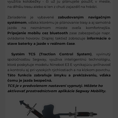
využitia kolobežky - či už ju plánujete použiť, v meste,
na dlhšiu trasu alebo si len z chuti zajazdiť na hrádzi.
Zariadenie je vybavené
zabudovaným navigačným
systémom
, vďaka ktorému je plánovanie trasy a aj samotná
jazda na neznámom mieste oveľa komfortnejšia.
Pripojenie mobilu cez bluetooth
zase zabezpečuje napr.
ovládanie hovorov. Displej taktiež zobrazuje
informácie o
stave baterky a jazde v reálnom čase
.
Systém TCS (Traction Control System)
, vyvinutý
spoločnosťou Segway, využíva inteligentnú technológiu,
ktorá poskytuje modelu Ninebot E3 E vynikajúcu priľnavosť
a kontrolu aj pri vysokých rýchlostiach a na klzkom povrchu.
Táto funkcia zabraňuje šmyku a preklzávaniu, vďaka
čomu je jazda bezpečná.
TCS je v predvolenom nastavení vypnutý. Môžete ho
aktivovať prostredníctvom aplikácie Segway Mobility.