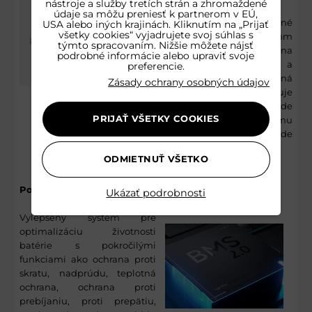
nástroje a služby tretích strán a zhromaždené
údaje sa môžu preniesť k partnerom v EÚ,
10-palcové samoregeneračné
USA alebo iných krajinách. Kliknutím na „Prijať
všetky cookies“ vyjadrujete svoj súhlas s
pneumatiky so šírkou 60 mm
týmto spracovaním. Nižšie môžete nájsť
ponúkajú plynulú jazdu na
podrobné informácie alebo upraviť svoje
hrboľatých cestách a
preferencie.
nerovnom teréne. Vnútorná
Zásady ochrany osobných údajov
gélová vrstva poskytuje
podporu v prípade
PRIJAŤ VŠETKY COOKIES
prepichnutia, vďaka čomu
môžete pokračovať v jazde
bez potreby údržby.
ODMIETNUŤ VŠETKO
Pokročilý BMS systém 2.0
Ukázať podrobnosti
Vylepšený systém pre
optimalizáciu životnosti
batérie s pokročilými
funkciami ako ochrana proti
skratu, nadprúdu, teplotná
ochrana, ochrana proti
prebíjaniu, proti prepätiu,