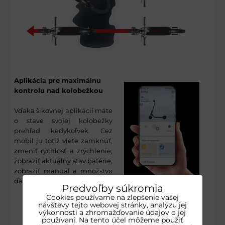
Aplikácia pre maximálnu
kontrolu nad kolobežkou
Vďaka šikovnej aplikácií máte
o stave svojej kolobežky
prehľad kedykoľvek. Cez
mobil ju totiž viete zamknúť,
zmeniť rýchlosť a zrýchlenie,
zobraziť aktuálny stav batérie,
zobraziť manuál a množstvo
ďalších užitočných funkcií.
Predvoľby súkromia
Cookies používame na zlepšenie vašej
návštevy tejto webovej stránky, analýzu jej
Pneumatiky sú základ
výkonnosti a zhromažďovanie údajov o jej
používaní. Na tento účel môžeme použiť
bezpečnosti