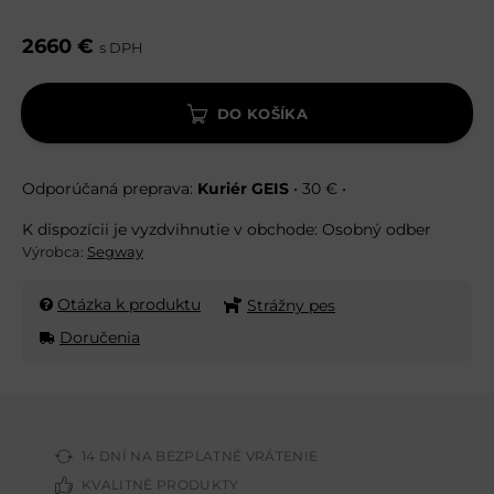
2660 €
s DPH
DO KOŠÍKA
Kuriér GEIS
•
30 €
•
Osobný odber
Výrobca:
Segway
Otázka k produktu
Strážny pes
Doručenia
14 DNÍ NA BEZPLATNÉ VRÁTENIE
KVALITNÉ PRODUKTY