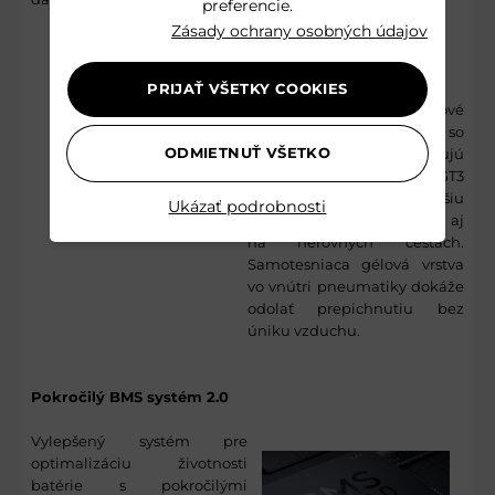
preferencie.
Zásady ochrany osobných údajov
11-palcové samoopravné
pneumatiky
PRIJAŤ VŠETKY COOKIES
11-palcové bezdušové
samoopravné pneumatiky so
ODMIETNUŤ VŠETKO
šírkou 80 mm poskytujú
používateľom modelu GT3
Pro plynulejšiu a stabilnejšiu
Ukázať podrobnosti
jazdu v mestských uliciach aj
na nerovných cestách.
Samotesniaca gélová vrstva
vo vnútri pneumatiky dokáže
odolať prepichnutiu bez
úniku vzduchu.
Pokročilý BMS systém 2.0
Vylepšený systém pre
optimalizáciu životnosti
batérie s pokročilými