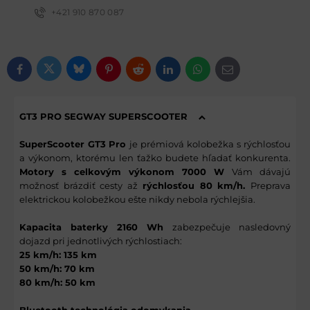
+421 910 870 087
Bluesky
Twitter
Facebook
Pinterest
Reddit
LinkedIn
WhatsApp
E-mail
GT3 PRO SEGWAY SUPERSCOOTER
SuperScooter GT3 Pro
je prémiová kolobežka
s rýchlosťou
a výkonom, ktorému len ťažko budete hľadať konkurenta.
Motory s celkovým výkonom 7000 W
Vám dávajú
možnosť brázdiť cesty až
rýchlosťou 80 km/h.
Preprava
elektrickou kolobežkou ešte nikdy nebola rýchlejšia.
Kapacita baterky 2160 Wh
zabezpečuje nasledovný
dojazd pri jednotlivých rýchlostiach:
25 km/h: 135 km
50 km/h: 70 km
80 km/h: 50 km
Bluetooth technológia odomykania