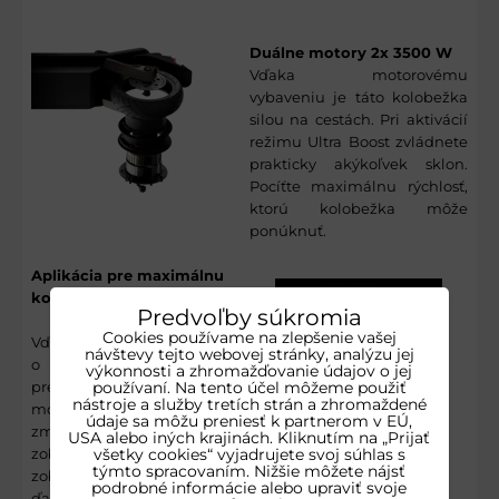
Duálne motory 2x 3500 W
Vďaka motorovému
vybaveniu je táto kolobežka
silou na cestách. Pri aktivácií
režimu Ultra Boost zvládnete
prakticky akýkoľvek sklon.
Pocíťte maximálnu rýchlosť,
ktorú kolobežka môže
ponúknuť.
Aplikácia pre maximálnu
kontrolu nad kolobežkou
Predvoľby súkromia
Cookies používame na zlepšenie vašej
Vďaka šikovnej aplikácií máte
návštevy tejto webovej stránky, analýzu jej
o stave svojej kolobežky
výkonnosti a zhromažďovanie údajov o jej
používaní. Na tento účel môžeme použiť
prehľad kedykoľvek. Cez
nástroje a služby tretích strán a zhromaždené
mobil ju totiž viete zamknúť,
údaje sa môžu preniesť k partnerom v EÚ,
zmeniť rýchlosť a zrýchlenie,
USA alebo iných krajinách. Kliknutím na „Prijať
všetky cookies“ vyjadrujete svoj súhlas s
zobraziť aktuálny stav batérie,
týmto spracovaním. Nižšie môžete nájsť
zobraziť manuál a množstvo
podrobné informácie alebo upraviť svoje
ďalších užitočných funkcií.