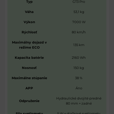
Typ
GT3 Pro
Váha
53,1 kg
Výkon
7000 W
Rýchlosť
80 km/h
Maximálny dojazd v
135 km
režime ECO
Kapacita batérie
2160 Wh
Nosnosť
150 kg
Maximálne stúpanie
38 %
APP
Áno
Hydraulické dvojité predné
Odpruženie
80 mm + zadné
Sila svetlometu
5 W + diaľkové svetlomety