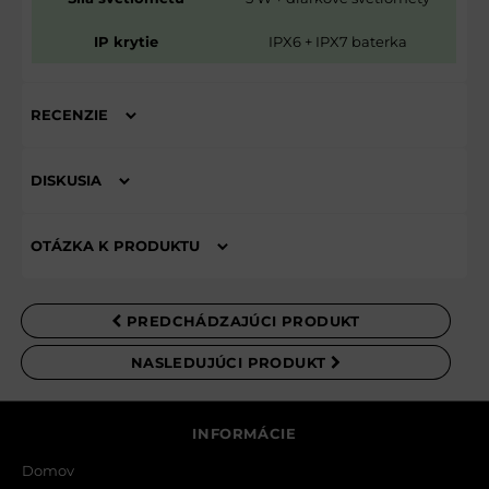
IP krytie
IPX6 + IPX7 baterka
RECENZIE
Hodnotenie produktu
DISKUSIA
Komentáre k produktu
Zatiaľ nie sú žiadne komentáre! Buďte prvý!
OTÁZKA K PRODUKTU
Nová otázka k produktu
NOVÝ KOMENTÁR
PREDCHÁDZAJÚCI PRODUKT
MENO
NASLEDUJÚCI PRODUKT
VÁŠ E-MAIL
INFORMÁCIE
Domov