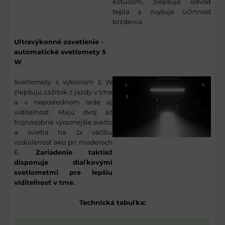
kotúčom, zlepšuje odvod
tepla a zvyšuje účinnosť
brzdenia.
Ultravýkonné osvetlenie -
automatické svetlomety 5
W
Svetlomety s výkonom 5 W
zlepšujú zážitok z jazdy v tme
a v neposlednom rade aj
viditeľnosť. Majú dvoj až
trojnásobne výraznejšie svetlo
a svietia na 2x väčšiu
vzdialenosť ako pri modeloch
E.
Zariadenie taktiež
disponuje diaľkovými
svetlometmi pre lepšiu
viditeľnosť v tme.
Technická tabuľka: