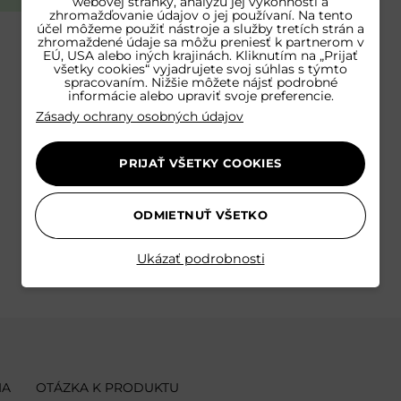
webovej stránky, analýzu jej výkonnosti a
zhromažďovanie údajov o jej používaní. Na tento
účel môžeme použiť nástroje a služby tretích strán a
zhromaždené údaje sa môžu preniesť k partnerom v
EÚ, USA alebo iných krajinách. Kliknutím na „Prijať
všetky cookies“ vyjadrujete svoj súhlas s týmto
spracovaním. Nižšie môžete nájsť podrobné
informácie alebo upraviť svoje preferencie.
Zásady ochrany osobných údajov
PRIJAŤ VŠETKY COOKIES
ODMIETNUŤ VŠETKO
Ukázať podrobnosti
IA
OTÁZKA K PRODUKTU