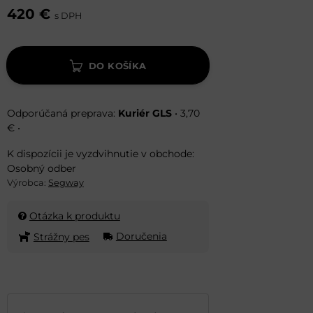
420 €
s DPH
DO KOŠÍKA
Kuriér GLS
•
3,70
€
•
Osobný odber
Výrobca:
Segway
Otázka k produktu
Doručenia
Strážny pes