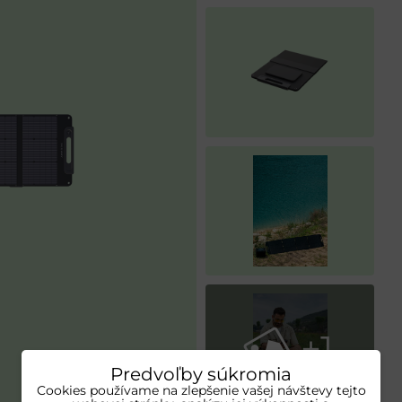
+1
Predvoľby súkromia
Cookies používame na zlepšenie vašej návštevy tejto