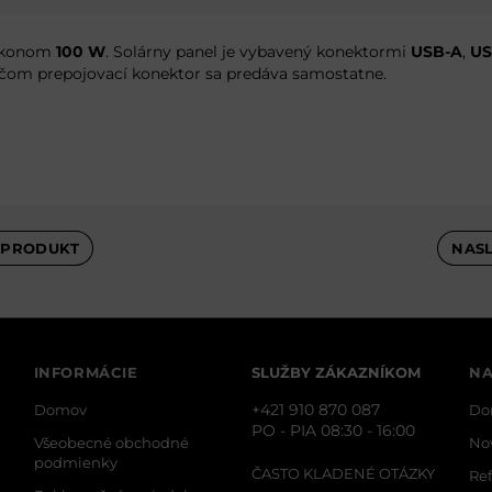
ýkonom
100 W
. Solárny panel je vybavený konektormi
USB-A
,
US
ričom prepojovací konektor sa predáva samostatne.
 PRODUKT
NAS
INFORMÁCIE
SLUŽBY ZÁKAZNÍKOM
NA
+421 910 870 087
Domov
Do
PO - PIA 08:30 - 16:00
Všeobecné obchodné
No
podmienky
ČASTO KLADENÉ OTÁZKY
Re