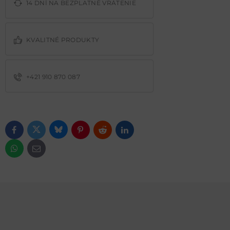
14 DNÍ NA BEZPLATNÉ VRÁTENIE
KVALITNÉ PRODUKTY
+421 910 870 087
Bluesky
Twitter
Facebook
Pinterest
Reddit
LinkedIn
WhatsApp
E-mail