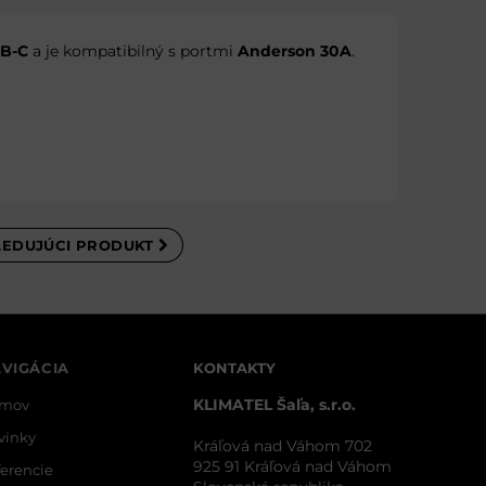
B-C
a je kompatibilný s portmi
Anderson 30A
.
LEDUJÚCI PRODUKT
VIGÁCIA
KONTAKTY
KLIMATEL Šaľa, s.r.o.
mov
vinky
Kráľová nad Váhom 702
925 91 Kráľová nad Váhom
ferencie