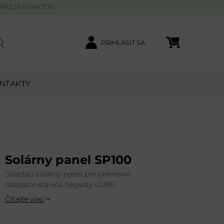
PROJEKTANTOV
PRIHLÁSIŤ SA
Nákupný košík
ľadať
NTAKTY
Solárny panel SP100
Skladací solárny panel pre prenosné
nabíjacie stanice Segway CUBE.
Čítajte viac