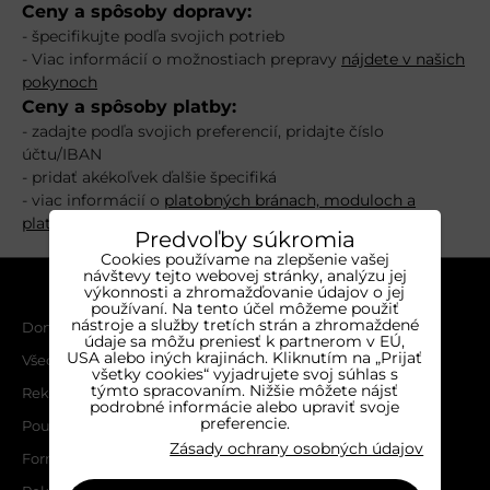
Ceny a spôsoby dopravy:
- špecifikujte podľa svojich potrieb
- Viac informácií o možnostiach prepravy
nájdete v našich
pokynoch
Ceny a spôsoby platby:
- zadajte podľa svojich preferencií, pridajte číslo
účtu/IBAN
- pridať akékoľvek ďalšie špecifiká
- viac informácií o
platobných bránach, moduloch a
platobných systémoch v ByznysWeb.cz
Predvoľby súkromia
Cookies používame na zlepšenie vašej
návštevy tejto webovej stránky, analýzu jej
INFORMÁCIE
výkonnosti a zhromažďovanie údajov o jej
používaní. Na tento účel môžeme použiť
nástroje a služby tretích strán a zhromaždené
Domov
údaje sa môžu preniesť k partnerom v EÚ,
USA alebo iných krajinách. Kliknutím na „Prijať
Všeobecné obchodné podmienky
všetky cookies“ vyjadrujete svoj súhlas s
týmto spracovaním. Nižšie môžete nájsť
Reklamačný poriadok
podrobné informácie alebo upraviť svoje
preferencie.
Poučenie o ochrane osobných údajov a používaní cookies
Zásady ochrany osobných údajov
Formulár na odstúpenie od zmluvy