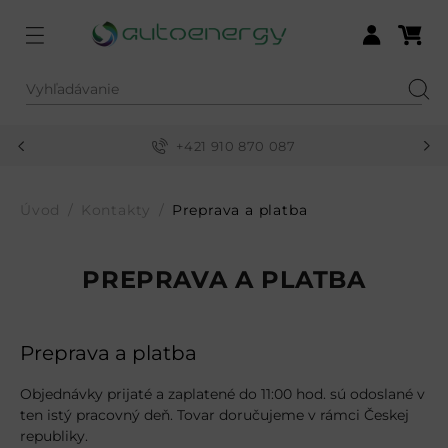
Menu
Nákupn
Prihlásiť sa
Vyhľadávanie
Hľad
+421 910 870 087
Úvod
Kontakty
Preprava a platba
PREPRAVA A PLATBA
Preprava a platba
Objednávky prijaté a zaplatené do 11:00 hod. sú odoslané v
ten istý pracovný deň. Tovar doručujeme v rámci Českej
republiky.