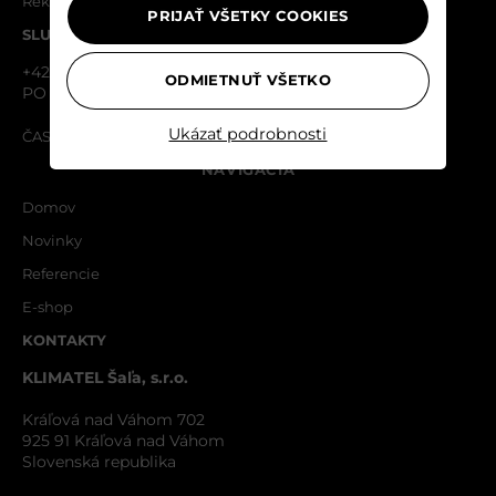
Reklamačný formulár
PRIJAŤ VŠETKY COOKIES
SLUŽBY ZÁKAZNÍKOM
+421 910 870 087
ODMIETNUŤ VŠETKO
PO - PIA 08:30 - 16:00
Ukázať podrobnosti
ČASTO KLADENÉ OTÁZKY
NAVIGÁCIA
Domov
Novinky
Referencie
E-shop
KONTAKTY
KLIMATEL Šaľa, s.r.o.
Kráľová nad Váhom 702
925 91 Kráľová nad Váhom
Slovenská republika